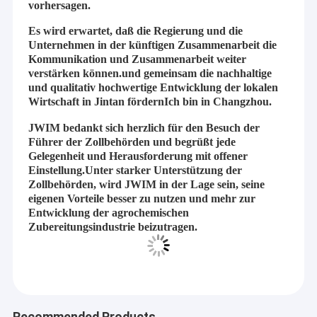
vorhersagen.
Es wird erwartet, daß die Regierung und die
Unternehmen in der künftigen Zusammenarbeit die
Kommunikation und Zusammenarbeit weiter
verstärken können.und gemeinsam die nachhaltige
und qualitativ hochwertige Entwicklung der lokalen
Wirtschaft in Jintan fördernIch bin in Changzhou.
JWIM bedankt sich herzlich für den Besuch der
Führer der Zollbehörden und begrüßt jede
Gelegenheit und Herausforderung mit offener
Einstellung.Unter starker Unterstützung der
Zollbehörden, wird JWIM in der Lage sein, seine
eigenen Vorteile besser zu nutzen und mehr zur
Entwicklung der agrochemischen
Zubereitungsindustrie beizutragen.
Haus
Unternehmensprofil von Jiangsu Jinwang Intelligent Sci-tech
Co., Ltd.
Produkte
Jiangsu Jinwang Intelligent Sci-tech Co., Ltd. (JWIM), gegründet
Recommended Products
Über uns
2005, ist ein High-Tech-Unternehmen, das sich auf Forschung
und Entwicklung, Herstellung, Vertrieb und Service von