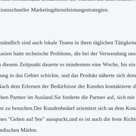
ionsschneller Marketingdienstleistungsstrategien.
rständlich sind auch lokale Teams in ihren täglichen Tätigkei
tasien hatte technische Probleme, die bei der Verwendung uns
 diesem Zeitpunkt dauerte es mindestens eine Woche, bis ei
tung in das Gebiet schickte, und das Produkt näherte sich d
Nach dem Erlernen der Bedürfnisse der Kunden kontaktierte da
schen Partner im Ausland.Sie forderte die Partner auf, sich m
st zu besuchen.Der Kundenbedarf orientiert sich an dem Konze
enes "Gehen auf See" ausspuckt,und es ist auch die feste Rich
ändischen Märkte.