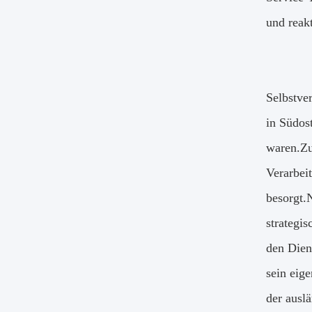
und reakt
Selbstve
in Südos
waren.Zu
Verarbei
besorgt.
strategi
den Dien
sein eig
der ausl