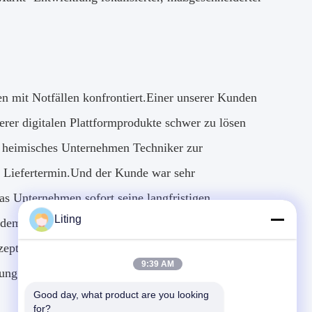
ten mit Notfällen konfrontiert.Einer unserer Kunden
erer digitalen Plattformprodukte schwer zu lösen
n heimisches Unternehmen Techniker zur
em Liefertermin.Und der Kunde war sehr
s Unternehmen sofort seine langfristigen
Liting
it dem lokalen technischen Team zu koordinieren, um
pt, dass Jinwang Intelligent für eine lange Zeit
9:39 AM
tung der zukünftigen kontinuierlichen Entwicklung
Good day, what product are you looking 
for?