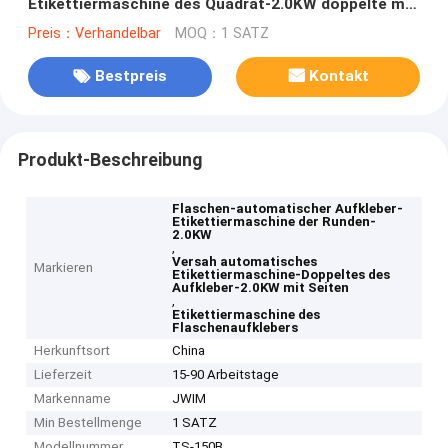
Etikettiermaschine des Quadrat-2.0KW doppelte mit
Seiten versehene Markierung
Preis：Verhandelbar
MOQ：1 SATZ
Bestpreis
Kontakt
Produkt-Beschreibung
Flaschen-automatischer Aufkleber-
Etikettiermaschine der Runden-
2.0KW
,
Versah automatisches
Markieren
Etikettiermaschine-Doppeltes des
Aufkleber-2.0KW mit Seiten
,
Etikettiermaschine des
Flaschenaufklebers
Herkunftsort
China
Lieferzeit
15-90 Arbeitstage
Markenname
JWIM
Min Bestellmenge
1 SATZ
Modellnummer
TS-150B