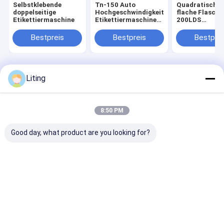
Selbstklebende
Tn-150 Auto
Quadratische 
doppelseitige
Hochgeschwindigkeits-
flache Flasch
Etikettiermaschine
Etikettiermaschine
200LDS
(7000 BPH) –
Doppelseitige
Intelligente Multi-
selbstklebend
Bestpreis
Bestpreis
Bestprei
Industrie-Lösung
Etikettiermas
Startseite
Über uns
Kontakt
Desktop Site
Liting
Sitemap
Datenschutzrichtlinie
Qualität
Schädlingsbekämpfungsmittel-Füllmaschine
China
Fabrik.Copyright © 2026 Jiangsu Jinwang Intelligent Sci-Tech Co.,
8:50 PM
Ltd. All Rights Reserved.
Good day, what product are you looking for?
Haus
Produkte
Über uns