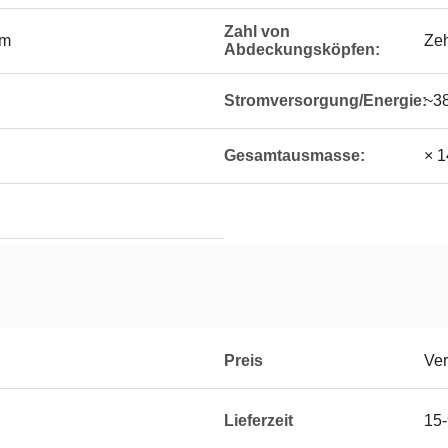
Zahl von
mm
Zeh
Abdeckungsköpfen:
Stromversorgung/Energie:
~3
Gesamtausmasse:
× 1
Preis
Ver
Lieferzeit
15-