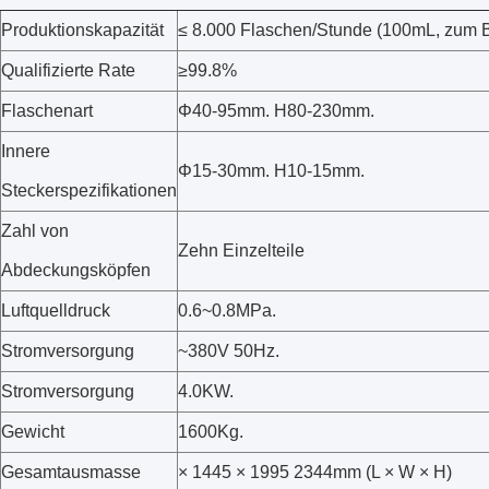
Produktionskapazität
≤ 8.000 Flaschen/Stunde (100mL, zum B
Qualifizierte Rate
≥99.8%
Flaschenart
Φ40-95mm. H80-230mm.
Innere
Φ15-30mm. H10-15mm.
Steckerspezifikationen
Zahl von
Zehn Einzelteile
Abdeckungsköpfen
Luftquelldruck
0.6~0.8MPa.
Stromversorgung
~380V 50Hz.
Stromversorgung
4.0KW.
Gewicht
1600Kg.
Gesamtausmasse
× 1445 × 1995 2344mm (L × W × H)