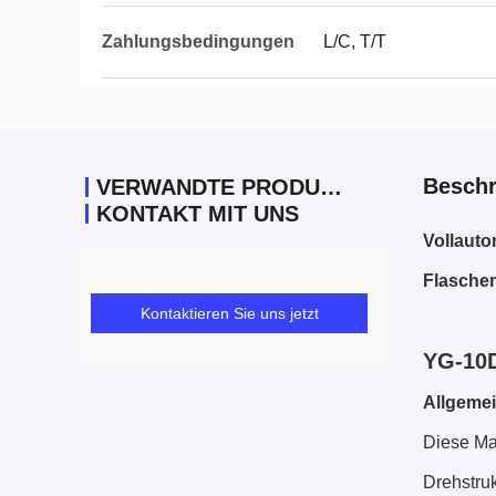
Zahlungsbedingungen
L/C, T/T
Beschr
VERWANDTE PRODUKTE
KONTAKT MIT UNS
Vollauto
Flasche
Kontaktieren Sie uns jetzt
YG-10D
Allgemei
Diese Ma
Drehstru