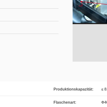
Produktionskapazität:
≤ 8
Flaschenart:
Φ4