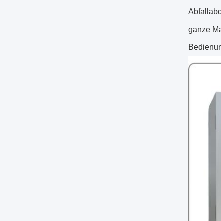
Abfallab
ganze Ma
Bedienun