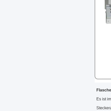
Flasche
Es ist i
Steckera