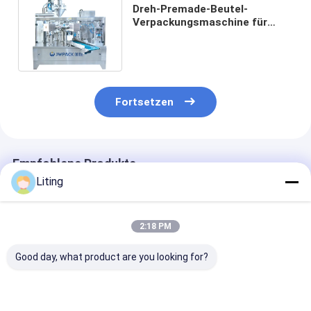
Dreh-Premade-Beutel-
Verpackungsmaschine für
vorgeformte Beutel 15 Beutel
pro Minute
Fortsetzen
Empfohlene Produkte
Liting
2:18 PM
Good day, what product are you looking for?
2-seitige Vakuum-
Automatische
Festwasserlös
Form-Taschen-
horizontal
Düngemittel