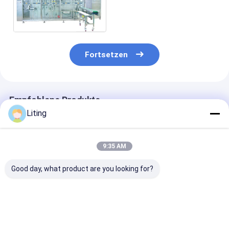
100ml
Formen/Füllen/Versiegeln
Fortsetzen
Empfohlene Produkte
Liting
9:35 AM
Good day, what product are you looking for?
Agrarchemische
Agrarchemie DGD-
DXD-180D
DGD-320-2
280AJ Einzelsäckige
automatische
vollautomatische
vollautomatische
horizontales
horizontale
horizontale
Rollfilm-Verp