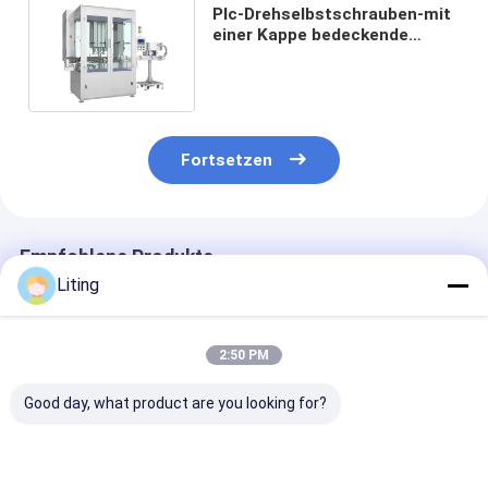
Plc-Drehselbstschrauben-mit
einer Kappe bedeckende
Maschine 6 Haupt-50ML-
1000ML 6500 BPH
automatisch
Fortsetzen
Empfohlene Produkte
Liting
2:50 PM
Good day, what product are you looking for?
8 Kopf automatische
FXZ-6J Automatik-
1 Kopfbehälte
Abdeckmaschine
Hochgeschwindigkeits-
Automatische