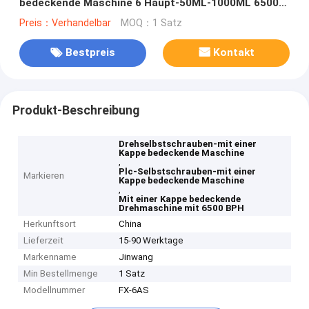
bedeckende Maschine 6 Haupt-50ML-1000ML 6500
BPH automatisch
Preis：Verhandelbar
MOQ：1 Satz
Bestpreis
Kontakt
Produkt-Beschreibung
Drehselbstschrauben-mit einer
Kappe bedeckende Maschine
,
Plc-Selbstschrauben-mit einer
Markieren
Kappe bedeckende Maschine
,
Mit einer Kappe bedeckende
Drehmaschine mit 6500 BPH
Herkunftsort
China
Lieferzeit
15-90 Werktage
Markenname
Jinwang
Min Bestellmenge
1 Satz
Modellnummer
FX-6AS