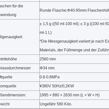
aschen für die
Runde Flasche:Φ40-95mm Flaschenhö
nwendung
± 1,5 g ((50 ml-100 ml); ± 3 g ((100 ml-50
ml-1 L)
llgenauigkeit
*Die Messgenauigkeit variiert je nach E
Materials, der Füllmenge und der Zuführ
ntrittshöhe
2560 mm
nlassdurchmesser
Φ34 mm
ftquelle
0.6-0.8MPa
romquelle
¥380V 50Hz/0,2KW
ßendimension:
1995 × 880 × 2630 mm (L × W × H)
wicht
Ungefähr 580 Kilo.