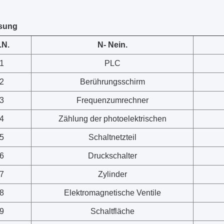
isung
.N.
N
- Nein.
1
PLC
2
Berührungsschirm
3
Frequenzumrechner
4
Zählung der photoelektrischen
5
Schaltnetzteil
6
Druckschalter
7
Zylinder
8
Elektromagnetische Ventile
9
Schaltfläche