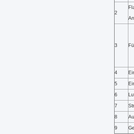
Fl
2
A
3
Fü
4
Ei
5
Ei
6
Lu
7
St
8
Au
9
Ge