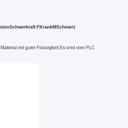
sion
Schwerkraft
F
Krank
M
Schmerz
aterial mit guter Flüssigkeit.Es wird vom PLC