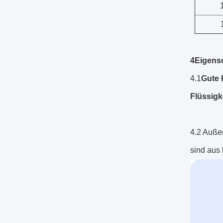
4Eigens
4.1
Gute 
Flüssigke
4.2 Außen
sind aus 