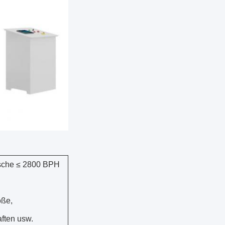
asche ≤ 2800 BPH
öße,
ften usw.