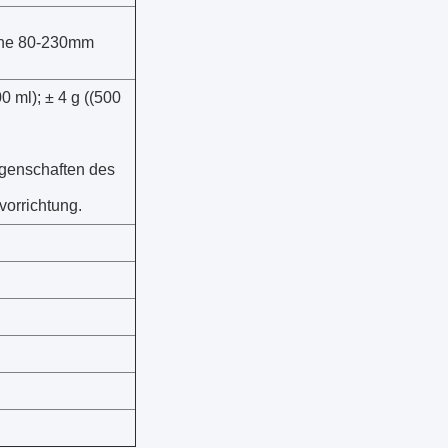
he 80-230mm
0 ml); ± 4 g ((500
igenschaften des
vorrichtung.