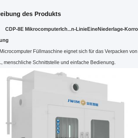
eibung des Produkts
CDP-
8
E
Mikrocomputer
Ich...
n-Linie
Eine
Niederlage
-
Korro
tung
icrocomputer Füllmaschine eignet sich für das Verpacken von M
., menschliche Schnittstelle und einfache Bedienung.