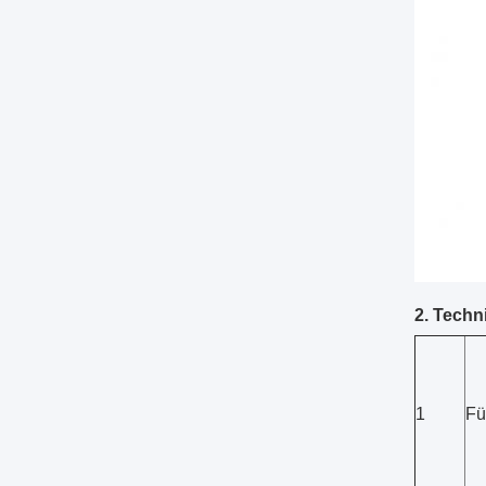
2. Techn
1
Fü