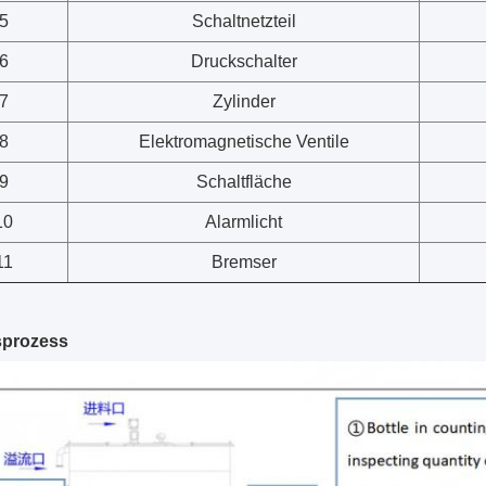
5
Schaltnetzteil
6
Druckschalter
7
Zylinder
8
Elektromagnetische Ventile
9
Schaltfläche
10
Alarmlicht
11
Bremser
sprozess