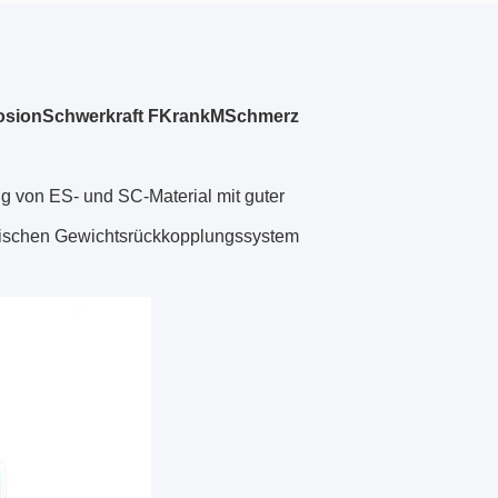
osion
Schwerkraft
F
Krank
M
Schmerz
g von ES- und SC-Material mit guter
ktrischen Gewichtsrückkopplungssystem