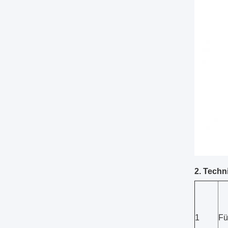
2. Techn
1
Fü