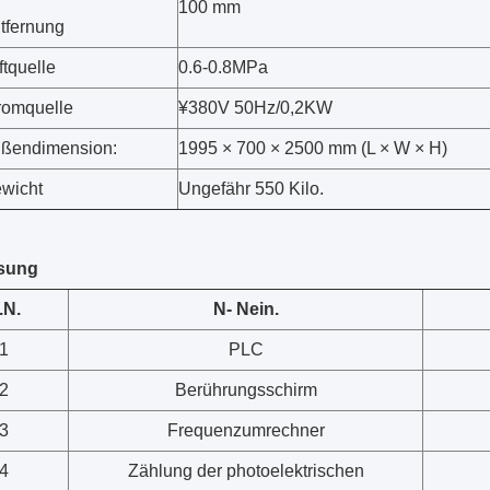
100 mm
tfernung
ftquelle
0.6-0.8MPa
romquelle
¥380V 50Hz/0,2KW
ßendimension:
1995 × 700 × 2500 mm (L × W × H)
wicht
Ungefähr 550 Kilo.
isung
.N.
N
- Nein.
1
PLC
2
Berührungsschirm
3
Frequenzumrechner
4
Zählung der photoelektrischen