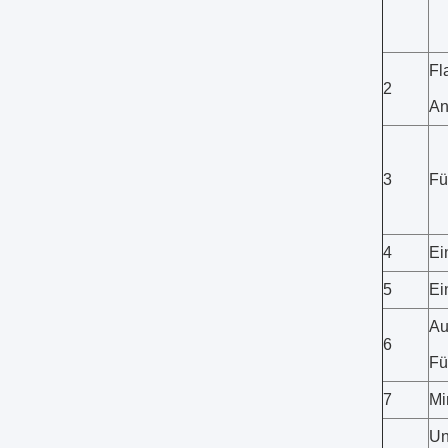
Fl
2
A
3
Fü
4
Ei
5
Ei
Au
6
Fü
7
Mi
Un