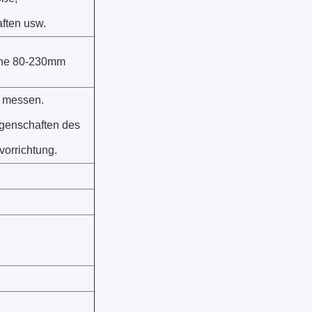
ften usw.
he 80-230mm
u messen.
igenschaften des
vorrichtung.