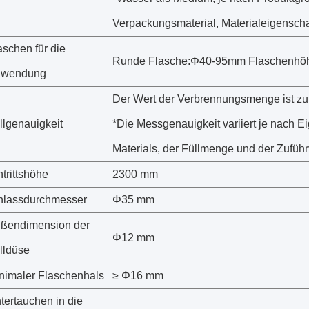
Verpackungsmaterial, Materialeigenscha
aschen für die
Runde Flasche:Φ40-95mm Flaschenhö
nwendung
Der Wert der Verbrennungsmenge ist z
llgenauigkeit
*Die Messgenauigkeit variiert je nach E
Materials, der Füllmenge und der Zuführ
ntrittshöhe
2300 mm
nlassdurchmesser
Φ35 mm
ßendimension der
Φ12 mm
lldüse
nimaler Flaschenhals
≥ Φ16 mm
tertauchen in die