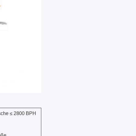
asche ≤ 2800 BPH
öße,