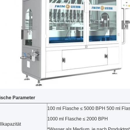
ische Parameter
100 ml Flasche ≤ 5000 BPH 500 ml Fl
1000 ml Flasche ≤ 2000 BPH
llkapazität
*Wasser als Medium, je nach Produktgr