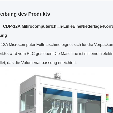
eibung des Produkts
CDP-12A
Mikrocomputer
Ich...
n-Linie
Eine
Niederlage
-
Korr
tung
12A Microcomputer Füllmaschine eignet sich für die Verpackun
eit.Es wird vom PLC gesteuert.Die Maschine ist mit einem ele
tet, das die Volumenanpassung erleichtert.