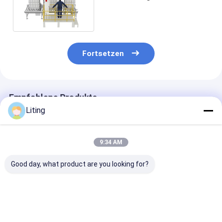
Trommelfüllmaschine
Doppelkopfwechsel
Fortsetzen
Empfohlene Produkte
Liting
9:34 AM
Good day, what product are you looking for?
Füllbereich 5-50 ml
Füllgenauigkeit ±1
Stromverbrau
Pestizidfüllmaschine
Prozent Pestizid-
2KW Pestizid-
500 kg
Flaschenfüllmaschine
Abfüllmaschin
Automatisches
500 kg, die eine
Edelstahlkons