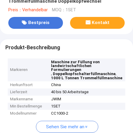
Trommelfüllmaschine Doppelkopfwechsel
Preis：Verhandelbar
MOQ：1SET
Bestpreis
Kontakt
Produkt-Beschreibung
Maschine zur Füllung von
landwirtschaftlichen
Markieren
Formulierungen
,
,
Doppelkopfschalterfüllmaschine
1000 L Tonnen Trommelfüllmaschine
Herkunftsort
China
Lieferzeit
40 bis 50 Arbeitstage
Markenname
JWIM
Min Bestellmenge
1SET
Modellnummer
CC1000-2
Sehen Sie mehr an