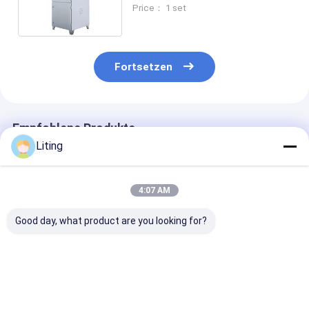
50Hz,1.5 kW
Price： 1 set
Fortsetzen
Empfohlene Produkte
Liting
4:07 AM
Good day, what product are you looking for?
Kompakter PL-1600
20-25 Beutel/Min
20-25 Beutel/
Staubsauger 380V
GD8-300SF
GD8-250SF
50Hz 1,5KW für
vollautomatische
vollautomatis
Industrie
Rotationsbeutelmaschine
Rotationsbeut
Bestpreis
Bestpreis
Bestprei