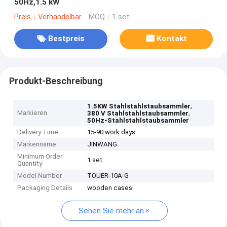
50Hz,1.5 kW
Preis：Verhandelbar
MOQ：1 set
Bestpreis
Kontakt
Produkt-Beschreibung
,
1.5KW Stahlstahlstaubsammler
Markieren
,
380 V Stahlstahlstaubsammler
50Hz-Stahlstahlstaubsammler
Delivery Time
15-90 work days
Markenname
JINWANG
Minimum Order
1 set
Quantity
Model Number
TOUER-10A-G
Packaging Details
wooden cases
Sehen Sie mehr an