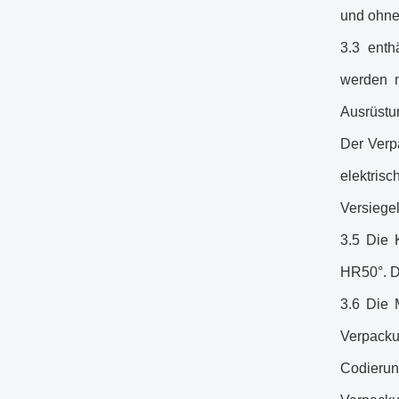
und ohne 
3.3 enth
werden n
Ausrüstu
Der Verp
elektris
Versiege
3.5 Die 
HR50°. Di
3.6 Die 
Verpack
Codierun