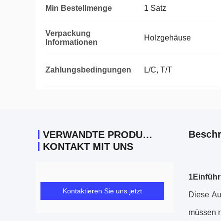
Min Bestellmenge
1 Satz
Verpackung
Holzgehäuse
Informationen
Zahlungsbedingungen
L/C, T/T
Beschr
VERWANDTE PRODUKTE
KONTAKT MIT UNS
1Einfüh
Kontaktieren Sie uns jetzt
Diese Au
müssen n