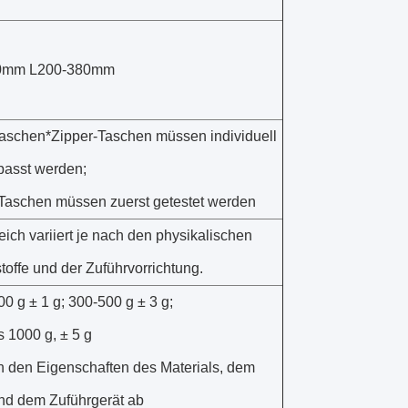
0mm L200-380mm
schen*Zipper-Taschen müssen individuell
asst werden;
aschen müssen zuerst getestet werden
ich variiert je nach den physikalischen
offe und der Zuführvorrichtung.
00 g ± 1 g; 300-500 g ± 3 g;
s 1000 g, ± 5 g
n den Eigenschaften des Materials, dem
nd dem Zuführgerät ab