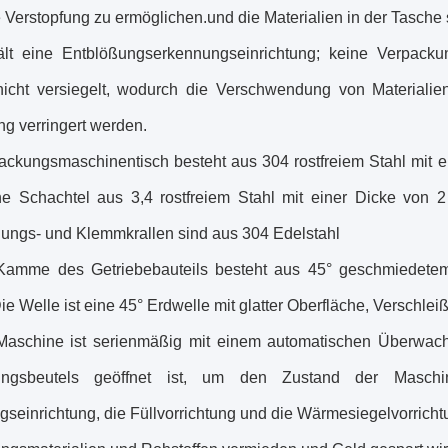
Verstopfung zu ermöglichen.und die Materialien in der Tasche s
ält eine Entblößungserkennungseinrichtung; keine Verpacku
icht versiegelt, wodurch die Verschwendung von Materialie
ng verringert werden.
ackungsmaschinentisch besteht aus 304 rostfreiem Stahl mit e
che Schachtel aus 3,4 rostfreiem Stahl mit einer Dicke von
lungs- und Klemmkrallen sind aus 304 Edelstahl
Kamme des Getriebebauteils besteht aus 45° geschmiedetem
e Welle ist eine 45° Erdwelle mit glatter Oberfläche, Verschlei
Maschine ist serienmäßig mit einem automatischen Überwac
ungsbeutels geöffnet ist, um den Zustand der Masch
gseinrichtung, die Füllvorrichtung und die Wärmesiegelvorrich