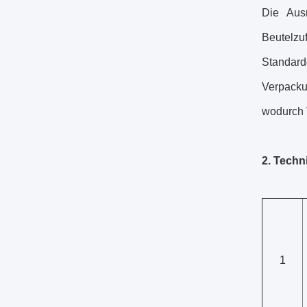
Die Ausr
Beutelzuf
Standard
Verpacku
wodurch 
2. Techn
1