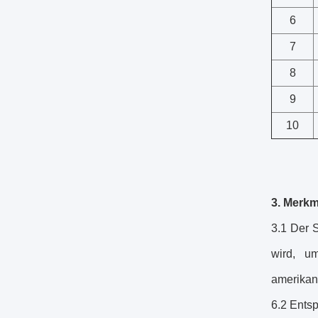
6
7
8
9
10
3. Merkm
3.1 Der 
wird, u
amerikani
6.2 Ents