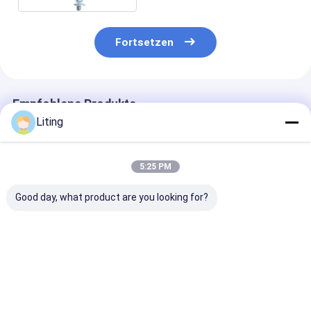
Fortsetzen
Empfohlene Produkte
Liting
5:25 PM
Good day, what product are you looking for?
Revolutionäre
WT-600
Flexible Beque
Palettierung mit der
Gewichtsprüfer
TN-PA6210X I
Technologie zur
Printing
visuellen
Rechtswinkel-
Wiedererkennung
Kennzeichnun
Bestpreis
Bestpreis
Bestprei
von Paletten
Maschine