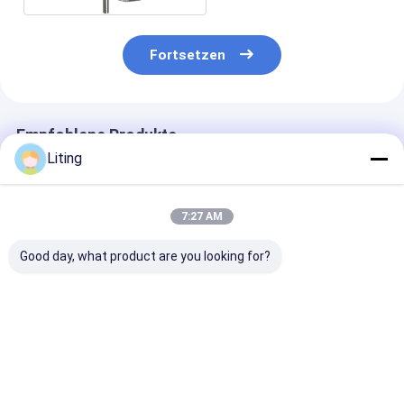
Fortsetzen
Empfohlene Produkte
Liting
7:27 AM
Good day, what product are you looking for?
Revolutionäre
WT-600
Flexible Beque
Palettierung mit der
Gewichtsprüfer
TN-PA6210X I
Technologie zur
Printing
visuellen
Rechtswinkel-
Wiedererkennung
Kennzeichnun
Bestpreis
Bestpreis
Bestprei
von Paletten
Maschine