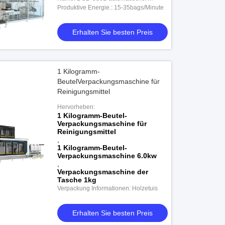
Beutel-Verpackmaschine
Produktive Energie.: 15-35bags/Minute
Erhalten Sie besten Preis
-
1 Kilogramm-
BeutelVerpackungsmaschine für
Reinigungsmittel
Hervorheben:
1 Kilogramm-Beutel-
Verpackungsmaschine für
Reinigungsmittel
,
1 Kilogramm-Beutel-
Verpackungsmaschine 6.0kw
,
Verpackungsmaschine der
Tasche 1kg
Verpackung Informationen: Holzetuis
Erhalten Sie besten Preis