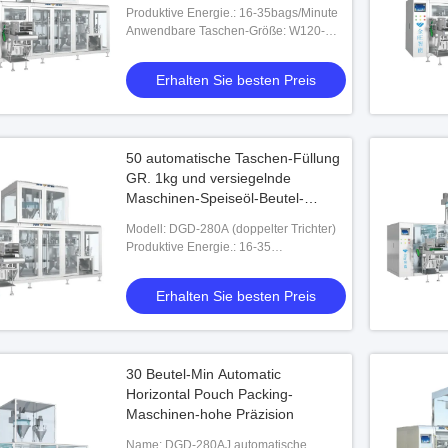
Produktive Energie.: 16-35bags/Minute
Anwendbare Taschen-Größe: W120-
280mm L180-380mm
Erhalten Sie besten Preis
50 automatische Taschen-Füllung
GR. 1kg und versiegelnde
Maschinen-Speiseöl-Beutel-
Verpackungsmaschine
Modell: DGD-280A (doppelter Trichter)
Produktive Energie.: 16-35
Taschen/Minute
Erhalten Sie besten Preis
30 Beutel-Min Automatic
Horizontal Pouch Packing-
Maschinen-hohe Präzision
Name: DGD-280AJ automatische