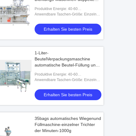
Tasche
Produktive Energie: 40-60
Taschen/minimal (einzelne Tasche) (40-
Anwendbare Taschen-Größe: Einzelne
60) x2 = 80-120 Taschen/minimal
Tasche: 70 × 100mm (Minimum);
(doppelte Tasche)
hundert und achtzig × 220mm
Erhalten Sie besten Preis
(Maximum) Duplextasche: (70 + 70)
1-Liter-
BeutelVerpackungsmaschine
automatische Beutel-Füllung und
versiegelnde Maschinen-einzelne
Produktive Energie: 40-60
Tasche 100Ml
Taschen/minimal (einzelne Tasche) (40-
Anwendbare Taschen-Größe: Einzelne
60) x2 = 80-120 Taschen/minimal
Tasche: 70 × 100mm (Minimum);
(doppelte Tasche)
hundert und achtzig × 220mm
Erhalten Sie besten Preis
(Maximum) Duplextasche: (70 + 70)
35bags automatisches Wiegenund
Füllmaschine-einzelner Trichter
der Minuten-1000g