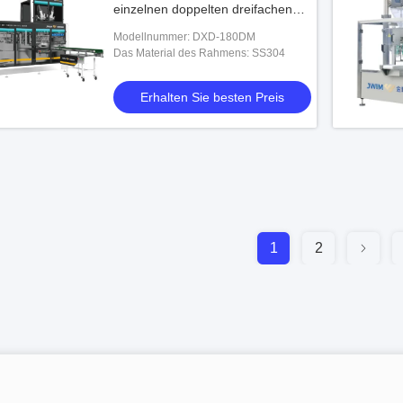
einzelnen doppelten dreifachen
Taschen-6kw und versiegelnde
Modellnummer: DXD-180DM
Maschine
Das Material des Rahmens: SS304
Erhalten Sie besten Preis
1
2