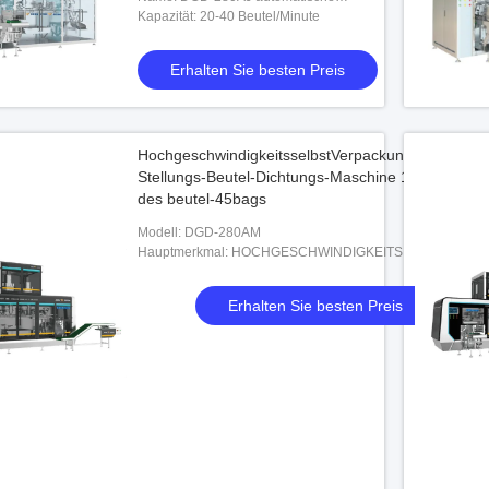
horizontale Beutel-
Kapazität: 20-40 Beutel/Minute
Verpackungsmaschine
Erhalten Sie besten Preis
HochgeschwindigkeitsselbstVerpackungsmaschine
Stellungs-Beutel-Dichtungs-Maschine 100g 1000g
des beutel-45bags
Modell: DGD-280AM
Hauptmerkmal: HOCHGESCHWINDIGKEITS
Erhalten Sie besten Preis