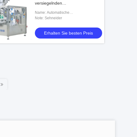
versiegelnden
Maschinendrehbeutelfüller
Name: Automatische
DrehVerpackungsmaschine des beutel-
Note: Sehneider
GD8-200
Erhalten Sie besten Preis