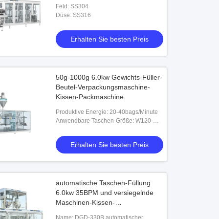
Feld: SS304
Düse: SS316
Erhalten Sie besten Preis
50g-1000g 6.0kw Gewichts-Füller-
Beutel-Verpackungsmaschine-
Kissen-Packmaschine
Produktive Energie: 20-40bags/Minute
Anwendbare Taschen-Größe: W120-
280mm L180-380mm
Erhalten Sie besten Preis
automatische Taschen-Füllung
6.0kw 35BPM und versiegelnde
Maschinen-Kissen-
Verpackungsmaschine
Name: DGD-330B automatischer