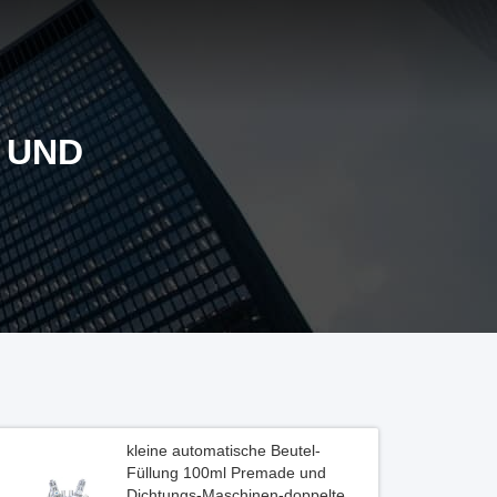
 UND
kleine automatische Beutel-
Füllung 100ml Premade und
Dichtungs-Maschinen-doppelte