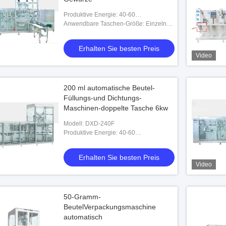
Produktive Energie: 40-60
Taschen/minimal (einzelne Tasche) (40-
Anwendbare Taschen-Größe: Einzelne
60) x2 = 80-120 Taschen/minimal
Tasche: 70 × 100mm (Minimum);
(doppelte Tasche)
hundert und achtzig × 220mm
Erhalten Sie besten Preis
(Maximum) Duplextasche: (70 + 70)
Video
200 ml automatische Beutel-
Füllungs-und Dichtungs-
Maschinen-doppelte Tasche 6kw
Modell: DXD-240F
Produktive Energie: 40-60
Taschen/minimal (einzelne Tasche) (40-
60) x2 = 80-120 Taschen/minimal
Erhalten Sie besten Preis
(doppelte Tasche)
Video
50-Gramm-
BeutelVerpackungsmaschine
automatisch